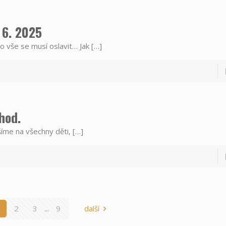
 6. 2025
o vše se musí oslavit… Jak
[…]
hod.
íme na všechny děti,
[…]
1
2
3
...
9
další