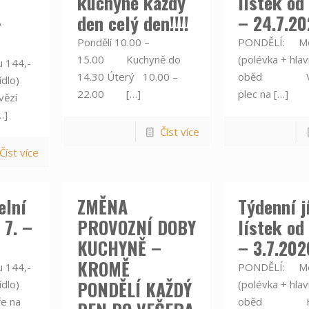
kuchyně každý
lístek od 
–
den celý den!!!!
– 24.7.2
Pondělí 10.00 –
PONDĚLÍ: Me
15.00 Kuchyně do
(polévka + hlavn
 144,-
14.30 Úterý 10.00 –
oběd Ve
ídlo)
22.00
[…]
plec na
[…]
zí
…]
Číst více
Číst více
elní
ZMĚNA
Týdenní j
 7. –
PROVOZNÍ DOBY
lístek od
KUCHYNĚ –
– 3.7.202
KROMĚ
 144,-
PONDĚLÍ: Me
PONDĚLÍ KAŽDÝ
ídlo)
(polévka + hlavn
 na
oběd Ho