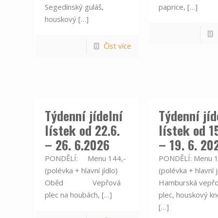
Segedínský guláš,
paprice,
[…]
houskový
[…]
Číst více
Týdenní jídelní
Týdenní jíd
lístek od 22.6.
lístek od 15
– 26. 6.2026
– 19. 6. 20
PONDĚLÍ: Menu 144,-
PONDĚLÍ: Menu 1
(polévka + hlavní jídlo)
(polévka + hlavní j
Oběd Vepřová
Hamburská vepř
plec na houbách,
[…]
plec, houskový kn
[…]