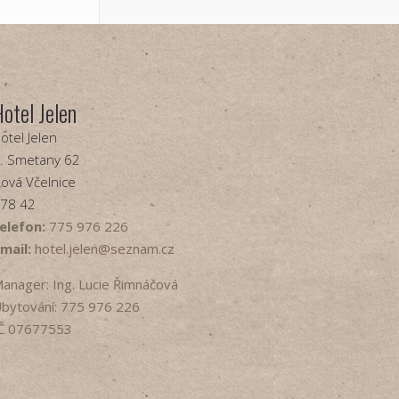
Hotel Jelen
otel Jelen
. Smetany 62
ová Včelnice
78 42
elefon:
775 976 226
mail:
hotel.jelen@seznam.cz
anager: Ing. Lucie Řimnáčová
bytování: 775 976 226
Č 07677553