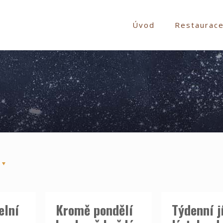
Úvod
Restaurac
elní
Kromě pondělí
Týdenní j