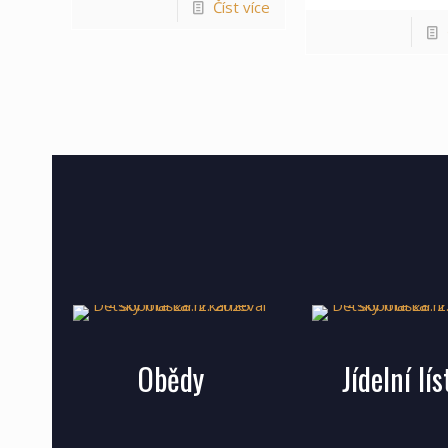
Číst více
Obědy
Jídelní lí