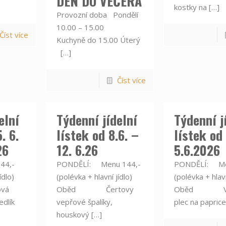
DEN DO VEČERA
kostky na
[…]
Provozní doba Pondělí
10.00 – 15.00
Číst více
Kuchyně do 15.00 Úterý
[…]
Číst více
elní
Týdenní jídelní
Týdenní j
. 6.
lístek od 8.6. –
lístek od 
26
12. 6.26
5.6.2026
44,-
PONDĚLÍ: Menu 144,-
PONDĚLÍ: Me
ídlo)
(polévka + hlavní jídlo)
(polévka + hlavn
ová
Oběd Čertovy
Oběd Ve
edlík
vepřové špalíky,
plec na paprice
houskový
[…]