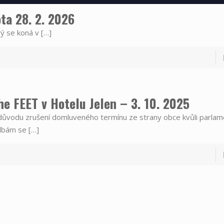
ta 28. 2. 2026
rý se koná v
[…]
he FEET v Hotelu Jelen – 3. 10. 2025
důvodu zrušení domluveného termínu ze strany obce kvůli parla
lbám se
[…]