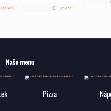
Číst více
Číst více
Naše menu
stek
Pizza
Náp