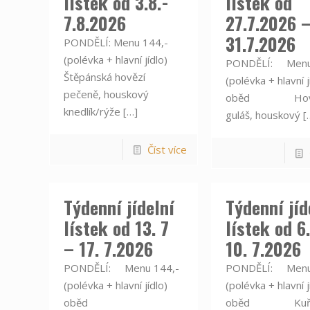
lístek od 3.8.-
lístek od
7.8.2026
27.7.2026 
31.7.2026
PONDĚLÍ: Menu 144,-
(polévka + hlavní jídlo)
PONDĚLÍ: Menu
Štěpánská hovězí
(polévka + hlavní j
pečeně, houskový
oběd Hově
knedlík/rýže
[…]
guláš, houskový
[
Číst více
Týdenní jídelní
Týdenní jíd
lístek od 13. 7
lístek od 6.
– 17. 7.2026
10. 7.2026
PONDĚLÍ: Menu 144,-
PONDĚLÍ: Menu
(polévka + hlavní jídlo)
(polévka + hlavní j
oběd
oběd Kuře