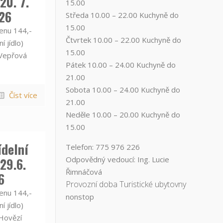
20. 7.
15.00
026
Středa ​10.00 – 22.00 ​​Kuchyně do
15.00
nu 144,-
Čtvrtek​ 10.00 – 22.00 ​​Kuchyně do
í jídlo)
15.00
přová
Pátek​ 10.00 – 24.00​​ Kuchyně do
21.00
Sobota ​10.00 – 24.00​​ Kuchyně do
Číst více
21.00
Neděle ​10.00 – 20.00​​ Kuchyně do
15.00
ídelní
Telefon: 775 976 226
 29.6.
Odpovědný vedoucí: Ing. Lucie
Řimnáčová
6
Provozní doba Turistické ubytovny
nu 144,-
nonstop
í jídlo)
vězí