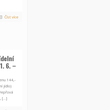
Číst více
ídelní
1. 6. –
nu 144,-
í jídlo)
přová
,
[…]