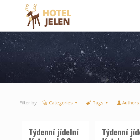
Filter by
Categories
Tags
Authors
Týdenní jídelní
Týdenní jíd