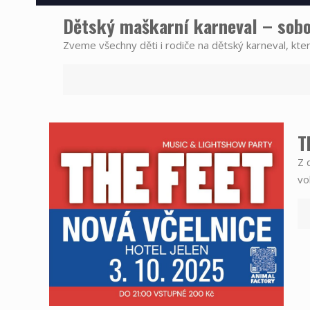
Dětský maškarní karneval – sobo
Zveme všechny děti i rodiče na dětský karneval, kte
T
Z 
vo