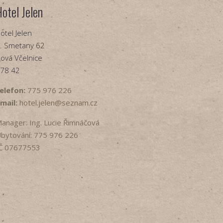
Hotel Jelen
otel Jelen
. Smetany 62
ová Včelnice
78 42
elefon:
775 976 226
mail:
hotel.jelen@seznam.cz
anager: Ing. Lucie Řimnáčová
bytování: 775 976 226
Č 07677553