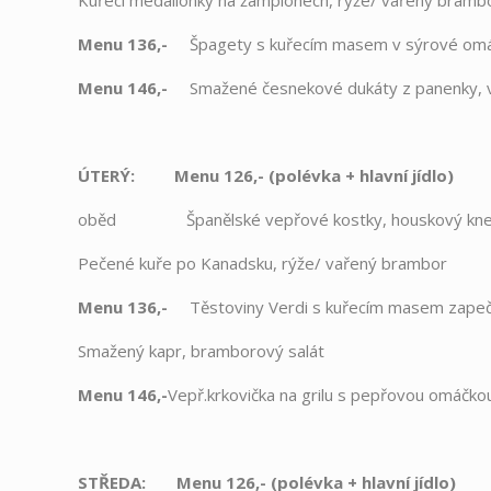
Kuřecí medailonky na žampionech, rýže/ vařený bramb
Menu 136,-
Špagety s kuřecím masem v sýrové om
Menu 146,-
Smažené česnekové dukáty z panenky, va
ÚTERÝ: Menu 126,- (polévka
+
hlavní jídlo)
oběd Španělské vepřové kostky, houskový knedl
Pečené kuře po Kanadsku, rýže/ vařený brambor
Menu 136,-
Těstoviny Verdi s kuřecím masem zap
Smažený kapr, bramborový salát
Menu 146,-
Vepř.krkovička na grilu s pepřovou omáčko
STŘEDA: Menu 126,- (polévka
+
hlavní jídlo)