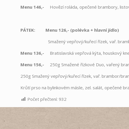
Menu 146,-
Hovězí roláda, opečené brambory, listo
PÁTEK: Menu 126,- (polévka + hlavní jídlo)
Smažený vepřový/kuřecí řízek, vař. bra
Menu 136,-
Bratislavská vepřová kýta, houskový kne
Menu 156,-
250g Smažené řízkové Duo, vařený br
250g Smažený vepřový/kuřecí řízek, vař. brambor/bra
Krůtí prso na bylinkovém másle, zel. salát, opečené b
Počet přečtení:
932