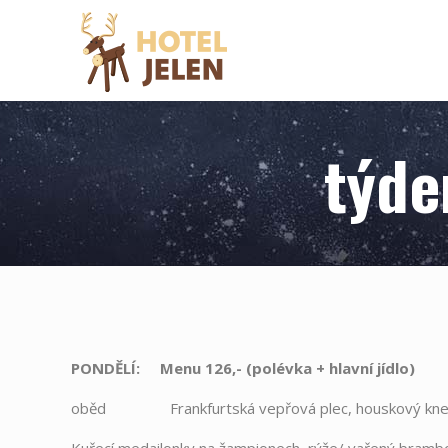
týde
PONDĚLÍ: Menu 126,- (polévka
+
hlavní jídlo)
oběd Frankfurtská vepřová plec, houskový kned