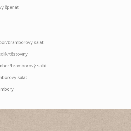
vý špenát
mbor/bramborový salát
dlík/těstoviny
ambor/bramborový salát
mborový salát
rambory