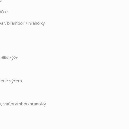
or
áčce
ř. brambor / hranolky
ík/ rýže
ečené sýrem
u, vař.brambor/hranolky