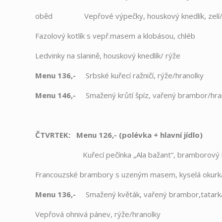
oběd
Vepřové výpečky, houskový knedlík, zelí
Fazolový kotlík s vepř.masem a klobásou, chléb
Ledvinky na slanině, houskový knedlík/ rýže
Menu 136,-
Srbské kuřecí ražničí, rýže/hranolky
Menu 146,-
Smažený krůtí špíz, vařený brambor/hra
ČTVRTEK: Menu 126,- (polévka + hlavní jídlo
Kuřecí pečínka „Ala bažant“, bramborový 
Francouzské brambory s uzeným masem, kyselá okurk
Menu 136,-
Smažený květák, vařený brambor,tatark
Vepřová ohnivá pánev, rýže/hranolky