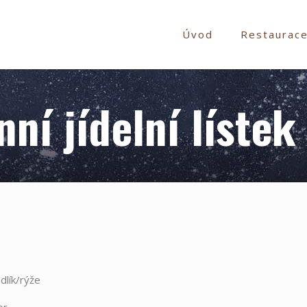
Úvod
Restaurac
nní jídelní lístek
lík/rýže