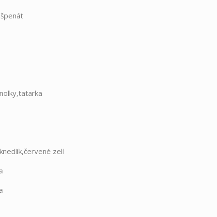
/špenát
nolky,tatarka
)
knedlík,červené zelí
a
a