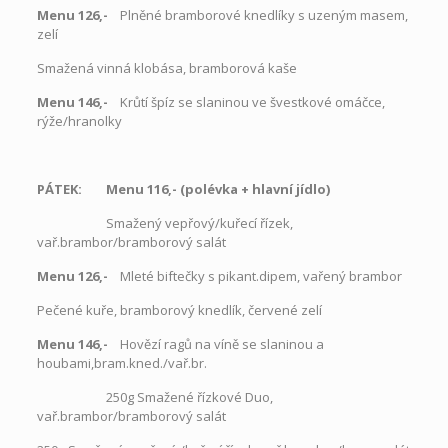
Menu 126,-
Plněné bramborové knedlíky s uzeným masem,
zelí
Smažená vinná klobása, bramborová kaše
Menu 146,-
Krůtí špíz se slaninou ve švestkové omáčce,
rýže/hranolky
PÁTEK: Menu 116,- (polévka + hlavní jídlo)
Smažený vepřový/kuřecí řízek,
vař.brambor/bramborový salát
Menu 126,-
Mleté biftečky s pikant.dipem, vařený brambor
Pečené kuře, bramborový knedlík, červené zelí
Menu 146,-
Hovězí ragů na víně se slaninou a
houbami,bram.kned./vař.br.
250g Smažené řízkové Duo,
vař.brambor/bramborový salát