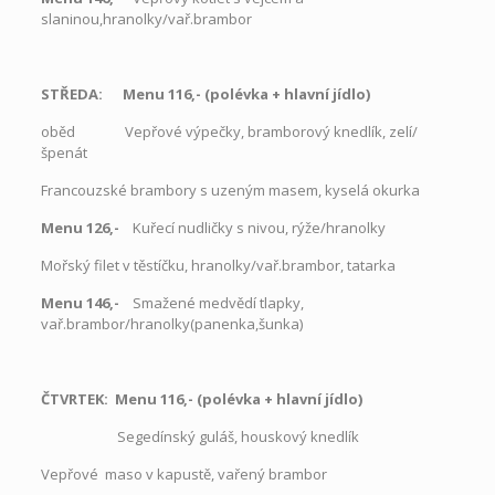
slaninou,hranolky/vař.brambor
STŘEDA: Menu 116,- (polévka
+
hlavní jídlo)
oběd
Vepřové výpečky, bramborový knedlík, zelí/
špenát
Francouzské brambory s uzeným masem, kyselá okurka
Menu 126,-
Kuřecí nudličky s nivou, rýže/hranolky
Mořský filet v těstíčku, hranolky/vař.brambor, tatarka
Menu 146,-
Smažené medvědí tlapky,
vař.brambor/hranolky(panenka,šunka)
ČTVRTEK: Menu 116,- (polévka + hlavní jídlo)
Segedínský guláš, houskový knedlík
Vepřové maso v kapustě, vařený brambor