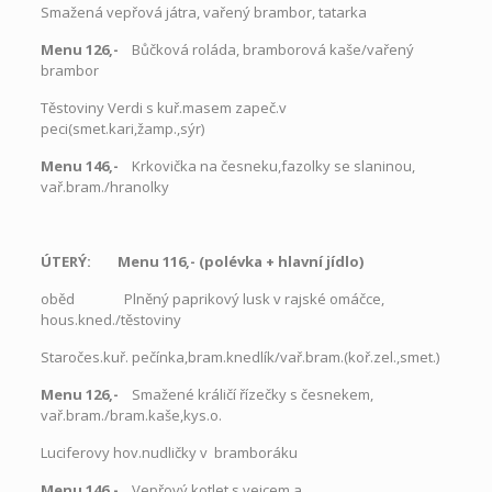
Smažená vepřová játra, vařený brambor, tatarka
Menu 126,-
Bůčková roláda, bramborová kaše/vařený
brambor
Těstoviny Verdi s kuř.masem zapeč.v
peci(smet.kari,žamp.,sýr)
Menu 146,-
Krkovička na česneku,fazolky se slaninou,
vař.bram./hranolky
ÚTERÝ: Menu 116,- (polévka
+
hlavní jídlo)
oběd Plněný paprikový lusk v rajské omáčce,
hous.kned./těstoviny
Staročes.kuř. pečínka,bram.knedlík/vař.bram.(koř.zel.,smet.)
Menu 126,-
Smažené králičí řízečky s česnekem,
vař.bram./bram.kaše,kys.o.
Luciferovy hov.nudličky v bramboráku
Menu 146,-
Vepřový kotlet s vejcem a