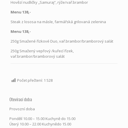
Hovězí nudličky „Samuraj“, rýže/vař.brambor
Menu 138,-
Steak z lososa na másle, farmářská grilovaná zelenina
Menu 138,-
250g Smažené řízkové Duo, vař.brambor/bramborový salát
250g Smažený vepřový /kuřecí řízek,
vař.brambor/bramborový salát
Počet přečtení:
1 528
Otevírací doba
Provozní doba
Pondělí​ 10.00 – 15.00​​ Kuchyně do 15.00
Úterý ​10.00 – 22.00​​ Kuchynědo 15.00