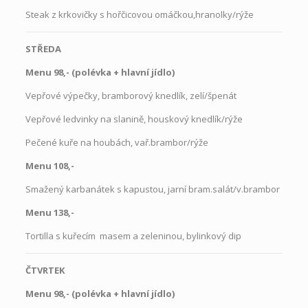
Steak z krkovičky s hořčicovou omáčkou,hranolky/rýže
STŘEDA
Menu 98,- (polévka
+
hlavní jídlo)
Vepřové výpečky, bramborový knedlík, zelí/špenát
Vepřové ledvinky na slanině, houskový knedlík/rýže
Pečené kuře na houbách, vař.brambor/rýže
Menu 108,-
Smažený karbanátek s kapustou, jarní bram.salát/v.brambor
Menu 138,-
Tortilla s kuřecím masem a zeleninou, bylinkový dip
ČTVRTEK
Menu 98,- (polévka + hlavní jídlo)