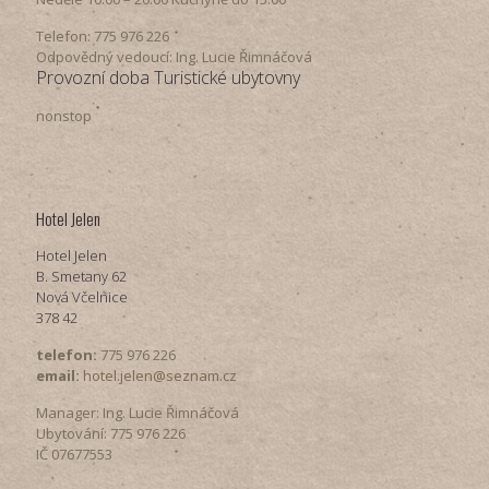
Telefon: 775 976 226
Odpovědný vedoucí: Ing. Lucie Řimnáčová
Provozní doba Turistické ubytovny
nonstop
Hotel Jelen
Hotel Jelen
B. Smetany 62
Nová Včelnice
378 42
telefon:
775 976 226
email:
hotel.jelen@seznam.cz
Manager: Ing. Lucie Řimnáčová
Ubytování: 775 976 226
IČ 07677553