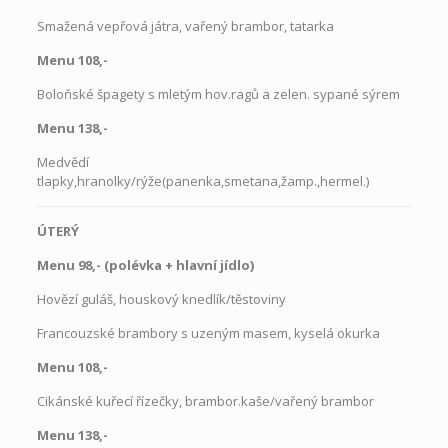
Smažená vepřová játra, vařený brambor, tatarka
Menu 108,-
Boloňské špagety s mletým hov.ragů a zelen. sypané sýrem
Menu 138,-
Medvědí
tlapky,hranolky/rýže(panenka,smetana,žamp.,hermel.)
ÚTERÝ
Menu 98,- (polévka
+
hlavní jídlo)
Hovězí guláš, houskový knedlík/těstoviny
Francouzské brambory s uzeným masem, kyselá okurka
Menu 108,-
Cikánské kuřecí řízečky, brambor.kaše/vařený brambor
Menu 138,-