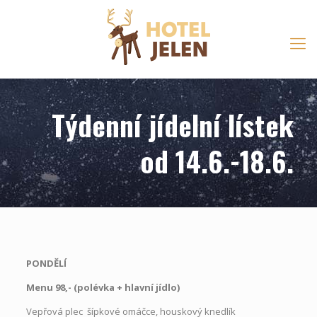
Týdenní jídelní lístek
od 14.6.-18.6.
PONDĚLÍ
Menu 98,- (polévka
+
hlavní jídlo)
Vepřová plec šípkové omáčce, houskový knedlík