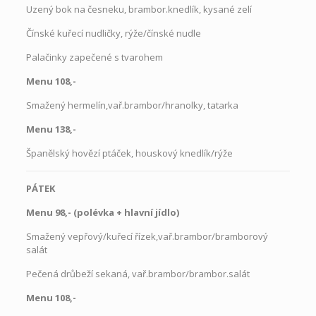
Uzený bok na česneku, brambor.knedlík, kysané zelí
Čínské kuřecí nudličky, rýže/čínské nudle
Palačinky zapečené s tvarohem
Menu 108,-
Smažený hermelín,vař.brambor/hranolky, tatarka
Menu 138,-
Španělský hovězí ptáček, houskový knedlík/rýže
PÁTEK
Menu 98,- (polévka + hlavní jídlo)
Smažený vepřový/kuřecí řízek,vař.brambor/bramborový
salát
Pečená drůbeží sekaná, vař.brambor/brambor.salát
Menu 108,-