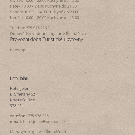
Čtvrtek​ 10.00 – 22.00 ​​Kuchyně do 15.00
Pátek​ 10.00 – 24.00​​ Kuchyně do 21.00
Sobota ​10.00 – 24.00​​ Kuchyně do 21.00
Neděle ​10.00 – 20.00​​ Kuchyně do 15.00
Telefon: 775 976 226
Odpovědný vedoucí: Ing. Lucie Řimnáčová
Provozní doba Turistické ubytovny
nonstop
Hotel Jelen
Hotel Jelen
B. Smetany 62
Nová Včelnice
378 42
telefon:
775 976 226
email:
hotel.jelen@seznam.cz
Manager: Ing. Lucie Řimnáčová