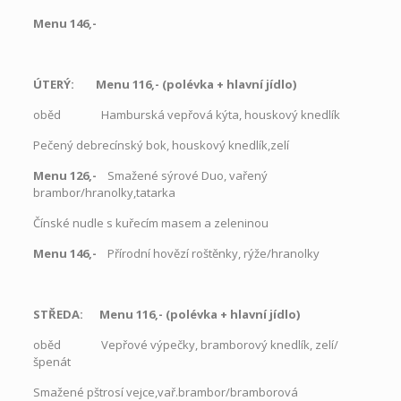
Menu 146,-
ÚTERÝ: Menu 116,- (polévka
+
hlavní jídlo)
oběd Hamburská vepřová kýta, houskový knedlík
Pečený debrecínský bok, houskový knedlík,zelí
Menu 126,-
Smažené sýrové Duo, vařený
brambor/hranolky,tatarka
Čínské nudle s kuřecím masem a zeleninou
Menu 146,-
Přírodní hovězí roštěnky, rýže/hranolky
STŘEDA: Menu 116,- (polévka
+
hlavní jídlo)
oběd
Vepřové výpečky, bramborový knedlík, zelí/
špenát
Smažené pštrosí vejce,vař.brambor/bramborová