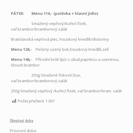
PÁTEK: Menu 116,- (polévka + hlavní jídlo)
Smažený vepřový/kuřecí řízek,
vař.brambor/bramborový salát
Bratislavská vepřová plec, houskový knedlík/těstoviny
Menu 126,-
Pečený uzený bok,houskový knedlík,zelí
Menu 146,-
Přírodní krůtí špíz s cibulí,paprikou a uzeninou,
šťouch.brambor
250g Smažené řízkové Duo,
vař.brambor/bramborový salát
250g Smažený vepřový /kuřecí řízek, vař.brambor/bram. salát
Počet přečtení:
1 007
Otevírací doba
Provozní doba