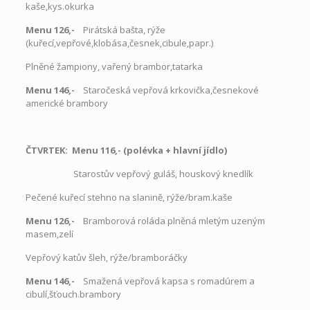
kaše,kys.okurka
Menu 126,-
Pirátská bašta, rýže
(kuřecí,vepřové,klobása,česnek,cibule,papr.)
Plněné žampiony, vařený brambor,tatarka
Menu 146,-
Staročeská vepřová krkovička,česnekové
americké brambory
ČTVRTEK: Menu 116,- (polévka + hlavní jídlo)
Starostův vepřový guláš, houskový knedlík
Pečené kuřecí stehno na slanině, rýže/bram.kaše
Menu 126,-
Bramborová roláda plněná mletým uzeným
masem,zelí
Vepřový katův šleh, rýže/bramboráčky
Menu 146,-
Smažená vepřová kapsa s romadúrem a
cibulí,šťouch.brambory