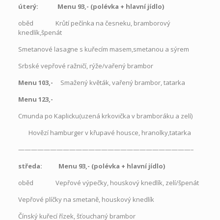
úterý: Menu 93,- (polévka
+
hlavní jídlo)
oběd Krůtí pečínka na česneku, bramborový
knedlík,špenát
Smetanové lasagne s kuřecím masem,smetanou a sýrem
Srbské vepřové ražničí, rýže/vařený brambor
Menu 103,-
Smažený květák, vařený brambor, tatarka
Menu 123,-
Cmunda po Kaplicku(uzená krkovička v bramboráku a zelí)
Hovězí hamburger v křupavé housce, hranolky,tatarka
———————————————————————————–
středa: Menu 93,- (polévka
+
hlavní jídlo)
oběd
Vepřové výpečky, houskový knedlík, zelí/špenát
Vepřové plíčky na smetaně, houskový knedlík
Čínský kuřecí řízek, šťouchaný brambor