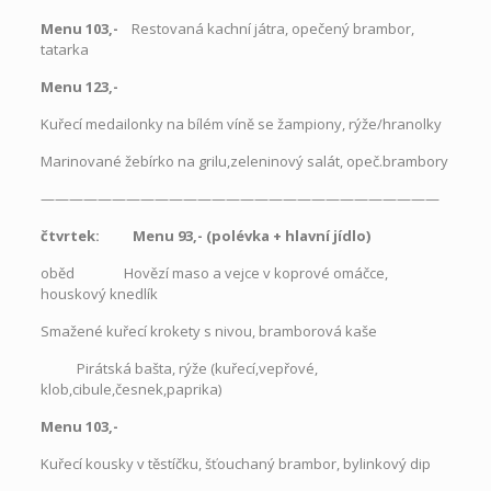
Menu 103,-
Restovaná kachní játra, opečený brambor,
tatarka
Menu 123,-
Kuřecí medailonky na bílém víně se žampiony, rýže/hranolky
Marinované žebírko na grilu,zeleninový salát, opeč.brambory
————————————————————————————
čtvrtek: Menu 93,- (polévka
+
hlavní jídlo)
oběd
Hovězí maso a vejce v koprové omáčce,
houskový knedlík
Smažené kuřecí krokety s nivou, bramborová kaše
Pirátská bašta, rýže (kuřecí,vepřové,
klob,cibule,česnek,paprika)
Menu 103,-
Kuřecí kousky v těstíčku, šťouchaný brambor, bylinkový dip