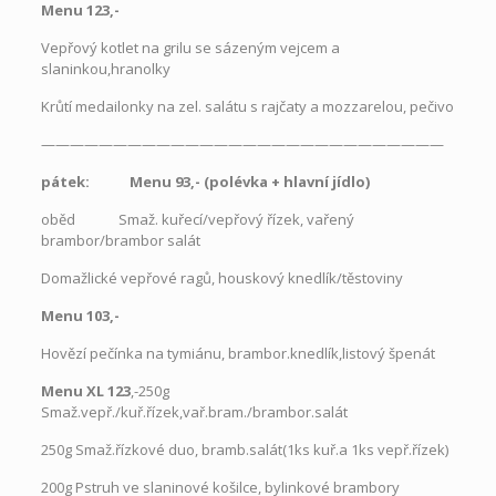
Menu 123,-
Vepřový kotlet na grilu se sázeným vejcem a
slaninkou,hranolky
Krůtí medailonky na zel. salátu s rajčaty a mozzarelou, pečivo
————————————————————————————
pátek: Menu 93,- (polévka
+
hlavní jídlo)
oběd Smaž. kuřecí/vepřový řízek, vařený
brambor/brambor salát
Domažlické vepřové ragů, houskový knedlík/těstoviny
Menu 103,-
Hovězí pečínka na tymiánu, brambor.knedlík,listový špenát
Menu XL 123
,-250g
Smaž.vepř./kuř.řízek,vař.bram./brambor.salát
250g Smaž.řízkové duo, bramb.salát(1ks kuř.a 1ks vepř.řízek)
200g Pstruh ve slaninové košilce, bylinkové brambory