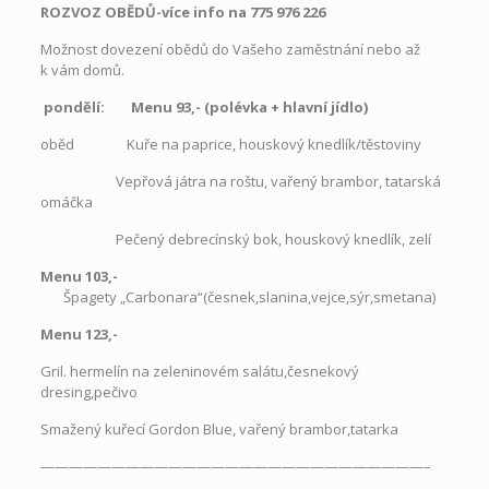
ROZVOZ OBĚDŮ-více info na 775 976 226
Možnost dovezení obědů do Vašeho zaměstnání nebo až
k vám domů.
pondělí: Menu 93,- (polévka
+
hlavní jídlo)
oběd Kuře na paprice, houskový knedlík/těstoviny
Vepřová játra na roštu, vařený brambor, tatarská
omáčka
Pečený debrecínský bok, houskový knedlík, zelí
Menu 103,-
Špagety „Carbonara“(česnek,slanina,vejce,sýr,smetana)
Menu 123,-
Gril. hermelín na zeleninovém salátu,česnekový
dresing,pečivo
Smažený kuřecí Gordon Blue, vařený brambor,tatarka
———————————————————————————–