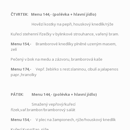
ČTVRTEK: Menu 144,- (polévka + hlavní jídlo)
Hovězí kostky na pepři, houskový knedlík/rýže
Kuřecí stehenní řízečky v bylinkové strouhance, vařený bram.
Menu 154,-
Bramborové knedlíky plněné uzeným masem,
zelí
Pečený v.bok na medu a zázvoru, bramborová kaše
Menu 174,-
Vepř. žebírko s rest.slaninou, cibulí a jalapenos
papr.,hranolky
PÁTEK: Menu 144,- (polévka + hlavní jídlo)
Smažený vepřový/kuřecí
řízek,vař.brambor/bramborový salát
Menu 154,-
V plec na žampionech, rýže/houskový knedlík
Kuřecí Kung Pao, rýže