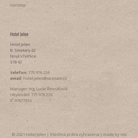
nonstop
Hotel Jelen
Hotel Jelen
B. Smetany 62
Nová Včelnice
378 42
telefon:
775 976 226
email:
hotel.jelen@seznam.cz
Manager: Ing. Lucie Řimnáčová
Ubytování: 775 976 226
IČ 07677553
© 2021 Hotel Jelen | Všechna práva vyhrazena | made by
visi