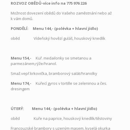
ROZVOZ OBĚDŮ-více info na 775 976 226
Možnost dovezení obědů do Vašeho zaměstnání nebo až
k vám domů.
PONDĚLÍ: Menu 144,- (polévka
+
hlavní jídlo)
oběd Vídeňský hovězí guláš, houskový knedlík
Menu 154,-
Kuř. medailonky se smetanou a
parmezánem,rýže/hranol.
Smaž.vepř.krkovička, bramborový salát/hranolky
Menu 174,-
Kuřecí gyros v tortille se zeleninou a čes.
dresingem
ÚTERÝ: Menu 144,- (polévka
+
hlavní jídlo)
oběd Kuře na paprice, houskový knedlík/těstoviny
Francouzské brambory s uzeným masem, kyselá okurka