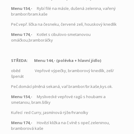
Menu 154,-
Rybí filé na másle, dušená zelenina, vařený
brambor/bram.kaše
Peč.vepř. líčka na česneku, červené zelí, houskový knedlík
Menu 174,-
Kotlet s cibulovo-smetanovou
omáčkou,bramboráčky
STŘEDA: Menu 144,- (polévka
+
hlavní jídlo)
oběd
Vepřové výpečky, bramborový knedlík, zelí/
špenát
Peč.domácí plněná sekaná, vař.brambor/br.kaše,kys.ok.
Menu 154,-
Myslivecké vepřové ragů s houbami a
smetanou, bram.šišky
Kuřecí red Curry, jasmínová rýže/hranolky
Menu 174,-
Hovězí kližka na č.víně s opeč.zeleninou,
bramborová kaše