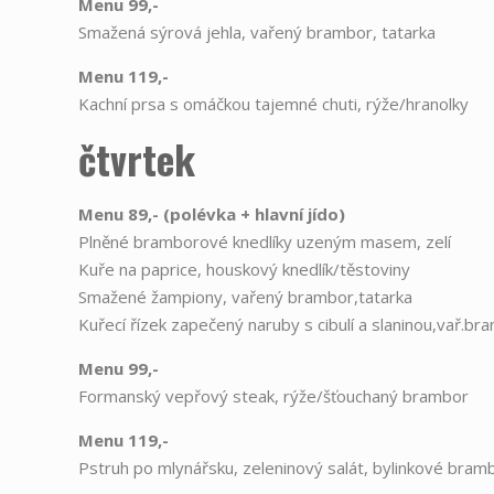
Menu 99,-
Smažená sýrová jehla, vařený brambor, tatarka
Menu 119,-
Kachní prsa s omáčkou tajemné chuti, rýže/hranolky
čtvrtek
Menu 89,- (polévka
+
hlavní jído)
Plněné bramborové knedlíky uzeným masem, zelí
Kuře na paprice, houskový knedlík/těstoviny
Smažené žampiony, vařený brambor,tatarka
Kuřecí řízek zapečený naruby s cibulí a slaninou,vař.b
Menu 99,-
Formanský vepřový steak, rýže/šťouchaný brambor
Menu 119,-
Pstruh po mlynářsku, zeleninový salát, bylinkové bram