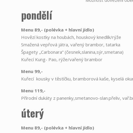
Možnost dovezení obě
pondělí
Menu 89,- (polévka
+
hlavní jídlo)
Hovězí kostky na houbách, houskový knedlík/rýže
Smažená vepřová játra, vařený brambor, tatarka
Špagety „Carbonara“ (česnek,slanina,sýr,smetana)
Kuřecí Kung- Pao, rýže/vařený brambor
Menu 99,-
Kuřecí kousky v těstíčku, bramborová kaše, kyselá oku
Menu 119,-
Přírodní dukáty z panenky,smetanovo-slan.přeliv, vař.
úterý
Menu 89,- (polévka
+
hlavní jídlo)