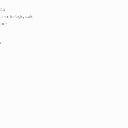
dip
bram.kaše,kys.ok.
mbor
y