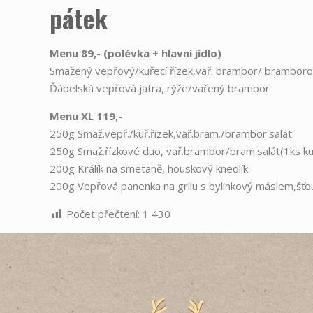
pátek
Menu 89,- (polévka
+
hlavní jídlo)
Smažený vepřový/kuřecí řízek,vař. brambor/ bramboro
Ďábelská vepřová játra, rýže/vařený brambor
Menu XL 119
,-
250g Smaž.vepř./kuř.řízek,vař.bram./brambor.salát
250g Smaž.řízkové duo, vař.brambor/bram.salát(1ks kuř
200g Králík na smetaně, houskový knedlík
200g Vepřová panenka na grilu s bylinkový máslem,šťo
Počet přečtení:
1 430