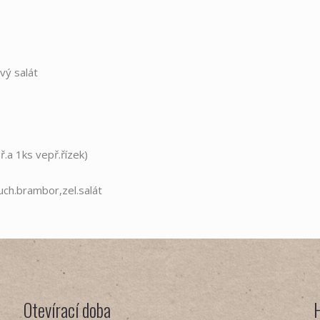
vý salát
.a 1ks vepř.řízek)
uch.brambor,zel.salát
Otevírací doba