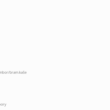
rambor/bram.kaše
bory