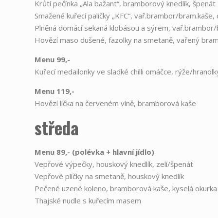
Krůtí pečínka „Ala bažant“, bramborový knedlík, špenát
Smažené kuřecí paličky „KFC“, vař.brambor/bram.kaše, 
Plněná domácí sekaná klobásou a sýrem, vař.brambor/
Hovězí maso dušené, fazolky na smetaně, vařený bra
Menu 99,-
Kuřecí medailonky ve sladké chilli omáčce, rýže/hranolk
Menu 119,-
Hovězí líčka na červeném víně, bramborová kaše
středa
Menu 89,- (polévka
+
hlavní jídlo)
Vepřové výpečky, houskový knedlík, zelí/špenát
Vepřové plíčky na smetaně, houskový knedlík
Pečené uzené koleno, bramborová kaše, kyselá okurka
Thajské nudle s kuřecím masem