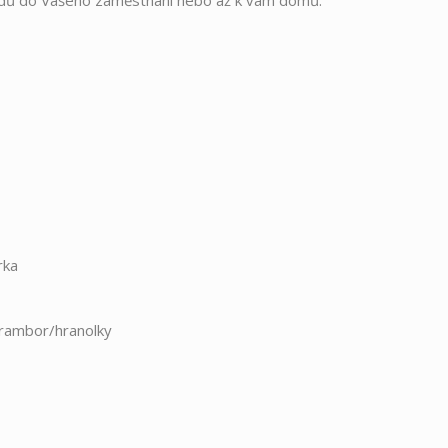
dů do Vašeho zaměstnání nebo až k vám domů.
rka
brambor/hranolky