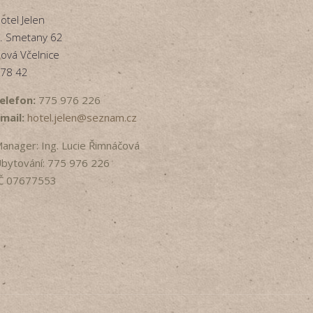
otel Jelen
. Smetany 62
ová Včelnice
78 42
elefon:
775 976 226
mail:
hotel.jelen@seznam.cz
anager: Ing. Lucie Řimnáčová
bytování: 775 976 226
Č 07677553