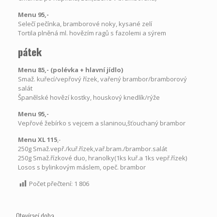
Menu 95,-
Selečí pečínka, bramborové noky, kysané zelí
Tortila plněná ml. hovězím ragů s fazolemi a sýrem
pátek
Menu 85,- (polévka
+
hlavní jídlo)
Smaž. kuřecí/vepřový řízek, vařený brambor/bramborový
salát
Španělské hovězí kostky, houskový knedlík/rýže
Menu 95,-
Vepřové žebírko s vejcem a slaninou,šťouchaný brambor
Menu XL 115
,-
250g Smaž.vepř./kuř.řízek,vař.bram./brambor.salát
250g Smaž.řízkové duo, hranolky(1ks kuř.a 1ks vepř.řízek)
Losos s bylinkovým máslem, opeč. brambor
Počet přečtení:
1 806
Otevírací doba