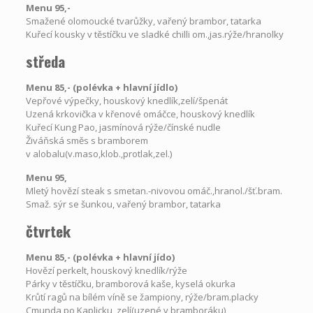
Menu 95,-
Smažené olomoucké tvarůžky, vařený brambor, tatarka
Kuřecí kousky v těstíčku ve sladké chilli om.,jas.rýže/hranolky
středa
Menu 85,- (polévka
+
hlavní jídlo)
Vepřové výpečky, houskový knedlík,zelí/špenát
Uzená krkovička v křenové omáčce, houskový knedlík
Kuřecí Kung Pao, jasmínová rýže/čínské nudle
Živáňská směs s bramborem
v alobalu(v.maso,klob.,protlak,zel.)
Menu 95,
Mletý hovězí steak s smetan.-nivovou omáč.,hranol./šť.bram.
Smaž. sýr se šunkou, vařený brambor, tatarka
čtvrtek
Menu 85,- (polévka
+
hlavní jído)
Hovězí perkelt, houskový knedlík/rýže
Párky v těstíčku, bramborová kaše, kyselá okurka
Krůtí ragů na bílém víně se žampiony, rýže/bram.placky
Cmunda po Kaplicku, zelí(uzené v bramboráku)