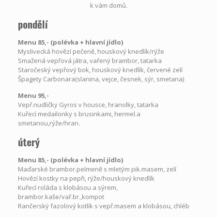
k vám domů.
pondělí
Menu 85,- (polévka
+
hlavní jídlo)
Myslivecká hovězí pečeně, houskový knedlík/rýže
Smažená vepřová játra, vařený brambor, tatarka
Staročeský vepřový bok, houskový knedlík, červené zelí
Špagety Carbonara(slanina, vejce, česnek, sýr, smetana)
Menu 95,-
Vepř.nudličky Gyros v housce, hranolky, tatarka
Kuřecí medailonky s brusinkami, hermel.a
smetanou,rýže/hran.
úterý
Menu 85,- (polévka
+
hlavní jídlo)
Maďarské brambor.pelmeně s mletým pik.masem, zelí
Hovězí kostky na pepři, rýže/houskový knedlík
Kuřecí roláda s klobásou a sýrem,
brambor.kaše/vař.br.,kompot
Rančerský fazolový kotlík s vepř.masem a klobásou, chléb