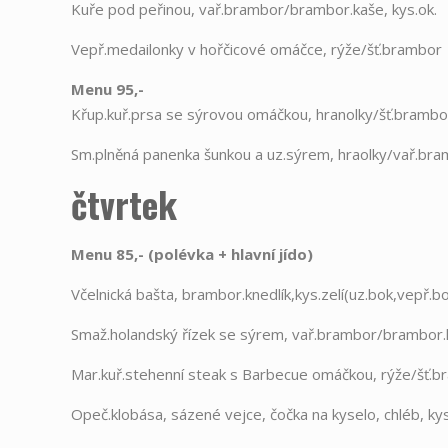
Kuře pod peřinou, vař.brambor/brambor.kaše, kys.ok.
Vepř.medailonky v hořčicové omáčce, rýže/šť.brambor
Menu 95,-
Křup.kuř.prsa se sýrovou omáčkou, hranolky/šť.brambo
Sm.plněná panenka šunkou a uz.sýrem, hraolky/vař.br
čtvrtek
Menu 85,- (polévka
+
hlavní jído)
Včelnická bašta, brambor.knedlík,kys.zelí(uz.bok,vepř.b
Smaž.holandský řízek se sýrem, vař.brambor/brambor.k
Mar.kuř.stehenní steak s Barbecue omáčkou, rýže/šť.b
Opeč.klobása, sázené vejce, čočka na kyselo, chléb, kys