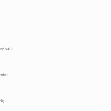
!!!
vý salát
rambor
ek)