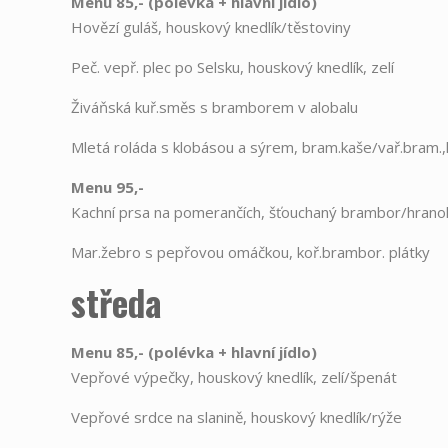
Menu 85,- (polévka
+
hlavní jídlo)
Hovězí guláš, houskový knedlík/těstoviny
Peč. vepř. plec po Selsku, houskový knedlík, zelí
Živáňská kuř.směs s bramborem v alobalu
Mletá roláda s klobásou a sýrem, bram.kaše/vař.bram.,
Menu 95,-
Kachní prsa na pomerančích, šťouchaný brambor/hrano
Mar.žebro s pepřovou omáčkou, koř.brambor. plátky
středa
Menu 85,- (polévka
+
hlavní jídlo)
Vepřové výpečky, houskový knedlík, zelí/špenát
Vepřové srdce na slanině, houskový knedlík/rýže