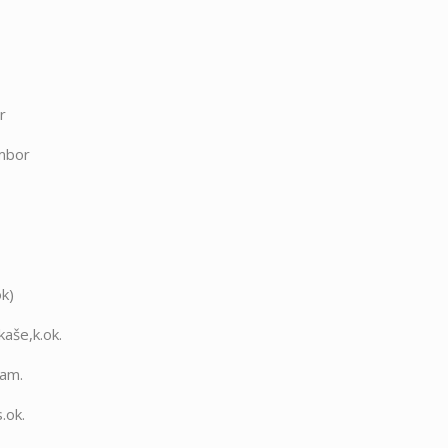
r
ambor
ok)
aše,k.ok.
ram.
.ok.