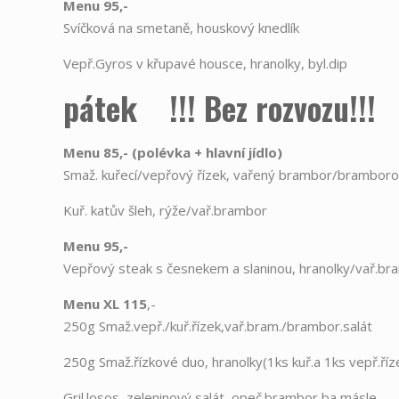
Menu 95,-
Svíčková na smetaně, houskový knedlík
Vepř.Gyros v křupavé housce, hranolky, byl.dip
pátek !!! Bez rozvozu
Menu 85,- (polévka
+
hlavní jídlo)
Smaž. kuřecí/vepřový řízek, vařený brambor/bramboro
Kuř. katův šleh, rýže/vař.brambor
Menu 95,-
Vepřový steak s česnekem a slaninou, hranolky/vař.b
Menu XL 115
,-
250g Smaž.vepř./kuř.řízek,vař.bram./brambor.salát
250g Smaž.řízkové duo, hranolky(1ks kuř.a 1ks vepř.říz
Gril.losos, zeleninový salát, opeč.brambor ba másle