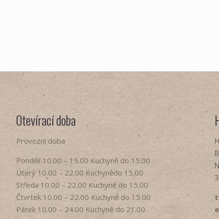
Otevírací doba
Provozní doba
H
B
Pondělí​ 10.00 – 15.00​​ Kuchyně do 15.00
N
Úterý ​10.00 – 22.00​​ Kuchynědo 15.00
3
Středa ​10.00 – 22.00 ​​Kuchyně do 15.00
Čtvrtek​ 10.00 – 22.00 ​​Kuchyně do 15.00
t
Pátek​ 10.00 – 24.00​​ Kuchyně do 21.00
e