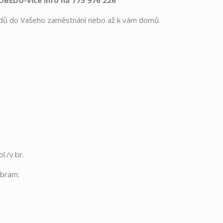
BĚDŮ-více info na 775 976 226
dů do Vašeho zaměstnání nebo až k vám domů.
l./v.br.
.bram.