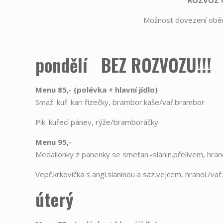
ROZVOZ O
Možnost dovezení obě
pondělí BEZ ROZVOZU!!!
Menu 85,- (polévka
+
hlavní jídlo)
Smaž. kuř. kari řízečky, brambor.kaše/vař.brambor
Pik. kuřecí pánev, rýže/bramboráčky
Menu 95,-
Medailonky z panenky se smetan.-slanin.přelivem, hrano
Vepř.krkovička s angl.slaninou a sáz.vejcem, hranol./vař
úterý