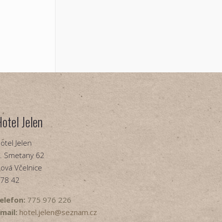
Hotel Jelen
otel Jelen
. Smetany 62
ová Včelnice
78 42
elefon:
775 976 226
mail:
hotel.jelen@seznam.cz