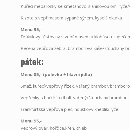
Kuřecí medailonky se smetanovo-slaninovou om.,rýže
Rizoto s vepř.masem sypané sýrem, kyselá okurka
Menu 95,-
Drákulovy těstoviny s vepř.masem a klobásou zapeče
Pečená vepřová žebra, bramborová kaše/šťouchaný b
pátek:
Menu 85,- (polévka + hlavní jídlo)
Smaž. kuřecí/vepřový řízek, vařený brambor/bramboro
Vepřenky s hořčící a cibulí, vařený/šťouchaný brambor
Frankfurtská vepřová plec, houskový knedlík/rýže
Menu 95,-
Vepřový ovar, hořčice,křen, chléb