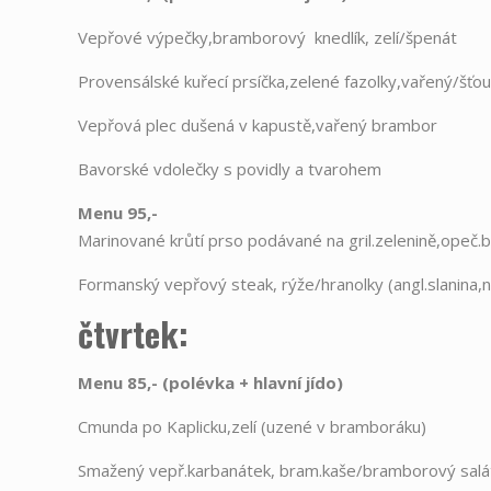
Vepřové výpečky,bramborový knedlík, zelí/špenát
Provensálské kuřecí prsíčka,zelené fazolky,vařený/šť
Vepřová plec dušená v kapustě,vařený brambor
Bavorské vdolečky s povidly a tvarohem
Menu 95,-
Marinované krůtí prso podávané na gril.zelenině,opeč.
Formanský vepřový steak, rýže/hranolky (angl.slanina,n
čtvrtek:
Menu 85,- (polévka
+
hlavní jído)
Cmunda po Kaplicku,zelí (uzené v bramboráku)
Smažený vepř.karbanátek, bram.kaše/bramborový salá