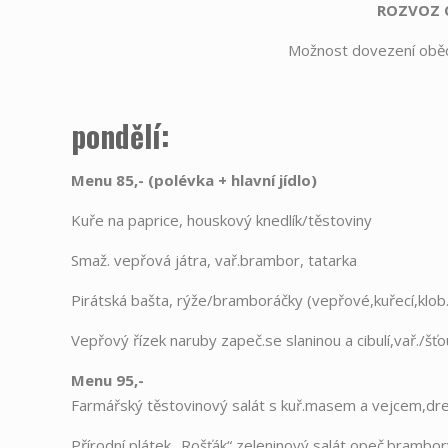
ROZVOZ O
Možnost dovezení obě
pondělí:
Menu 85,- (polévka
+
hlavní jídlo)
Kuře na paprice, houskový knedlík/těstoviny
Smaž. vepřová játra, vař.brambor, tatarka
Pirátská bašta, rýže/bramboráčky (vepřové,kuřecí,klob
Vepřový řízek naruby zapeč.se slaninou a cibulí,vař./š
Menu 95,-
Farmářský těstovinový salát s kuř.masem a vejcem,dre
Přírodní plátek „Rošťák“,zeleninový salát,opeč.brambo