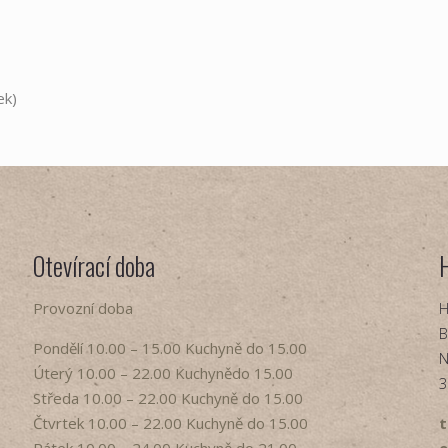
ek)
Otevírací doba
Provozní doba
H
B
Pondělí​ 10.00 – 15.00​​ Kuchyně do 15.00
N
Úterý ​10.00 – 22.00​​ Kuchynědo 15.00
3
Středa ​10.00 – 22.00 ​​Kuchyně do 15.00
Čtvrtek​ 10.00 – 22.00 ​​Kuchyně do 15.00
t