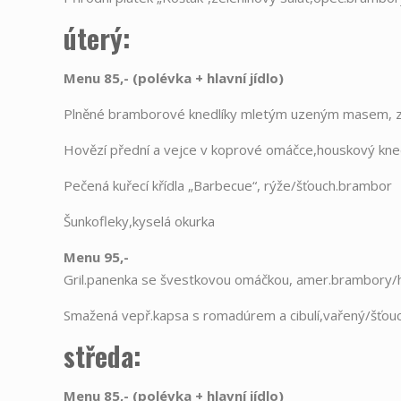
úterý:
Menu 85,- (polévka
+
hlavní jídlo)
Plněné bramborové knedlíky mletým uzeným masem, z
Hovězí přední a vejce v koprové omáčce,houskový kned
Pečená kuřecí křídla „Barbecue“, rýže/šťouch.brambor
Šunkofleky,kyselá okurka
Menu 95,-
Gril.panenka se švestkovou omáčkou, amer.brambory/
Smažená vepř.kapsa s romadúrem a cibulí,vařený/šťou
středa:
Menu 85,- (polévka
+
hlavní jídlo)