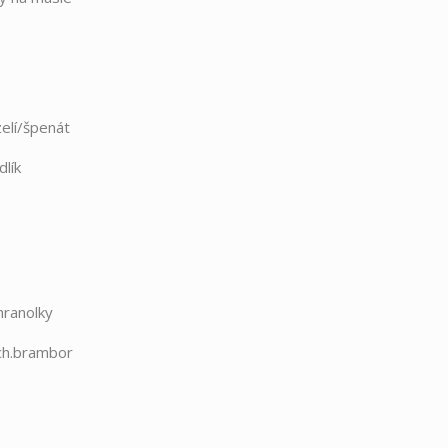
elí/špenát
lík
hranolky
ch.brambor