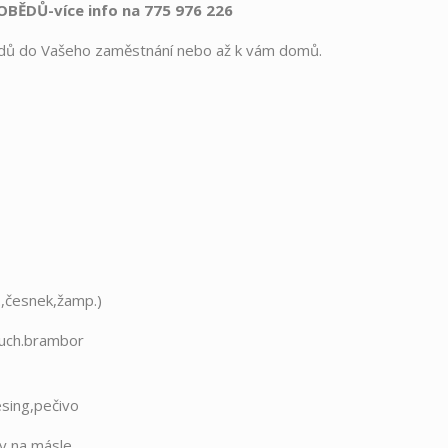
BĚDŮ-více info na 775 976 226
dů do Vašeho zaměstnání nebo až k vám domů.
.,česnek,žamp.)
ťouch.brambor
sing,pečivo
ry na másle