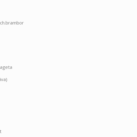
ouch.brambor
bageta
iva)
t