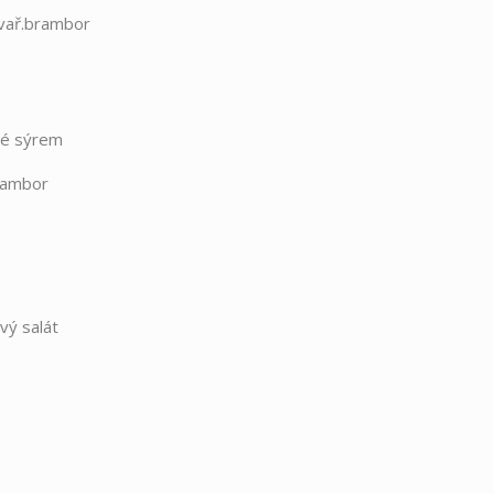
/vař.brambor
né sýrem
rambor
vý salát