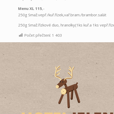
Menu XL 115
,-
250g Smaž.vepř./kuř.řízek,vař.bram./brambor.salát
250g Smaž.řízkové duo, hranolky(1ks kuř.a 1ks vepř.říz
Počet přečtení:
1 403