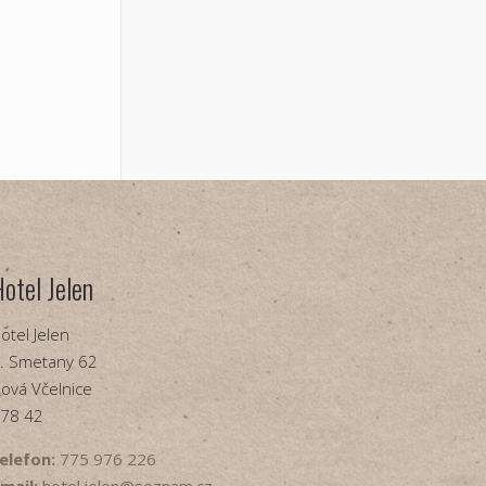
Hotel Jelen
otel Jelen
. Smetany 62
ová Včelnice
78 42
elefon:
775 976 226