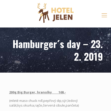
Hamburger´s day – 23.
2. 2019
200g Big Burger, hranolky 168,-
(mleté maso chuck roll,pepřový dip,sýr,ledový
salát,kys.okurka,rajče,červená cibule,pančeta)