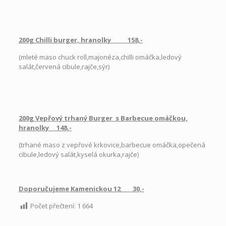
200g Chilli burger, hranolky 158,-
(mleté maso chuck roll,majonéza,chilli omáčka,ledový
salát,červená cibule,rajče,sýr)
200g Vepřový trhaný Burger s Barbecue omáčkou,
hranolky 148,-
(trhané maso z vepřové krkovice,barbecue omáčka,opečená
cibule,ledový salát,kyselá okurka,rajče)
Doporučujeme Kamenickou 12 30,-
Počet přečtení:
1 664