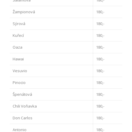
Salámová
180,-
Žampionová
180,-
Sýrová
180,-
Kuřecí
180,-
Oaza
180,-
Hawai
180,-
Vesuvio
180,-
Pinocio
180,-
Špenátová
180,-
Chili Voňavka
180,-
Don Carlos
180,-
Antonio
180,-