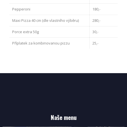
Pepperoni
180,-
Maxi Pizza 40 cm (dle vlastního výběru)
280,-
Porce extra 50g
30,-
Příplatek za kombinovanou pizzu
25,-
Naše menu