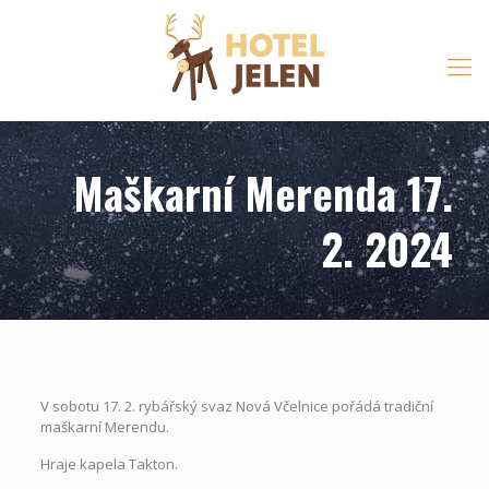
Maškarní Merenda 17.
2. 2024
V sobotu 17. 2. rybářský svaz Nová Včelnice pořádá tradiční
maškarní Merendu.
Hraje kapela Takton.