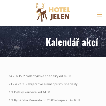
Kalendář akcí
14.2. a 15. 2. Valentýnské speciality od 16.00
21.2 a 22. 2. Zabijačkové a masopustní speciality
1.3. Dětský karneval od 14.00
1.3. Rybářská Merenda od 20.00 – kapela TAKTON