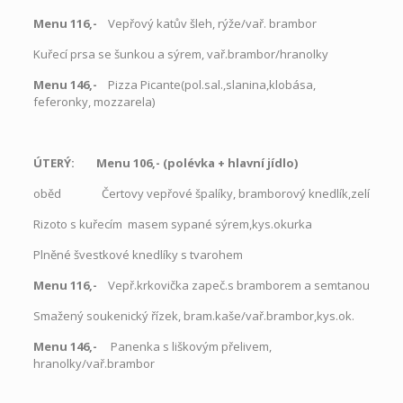
Menu 116,-
Vepřový katův šleh, rýže/vař. brambor
Kuřecí prsa se šunkou a sýrem, vař.brambor/hranolky
Menu 146,-
Pizza Picante(pol.sal.,slanina,klobása,
feferonky, mozzarela)
ÚTERÝ: Menu 106,- (polévka
+
hlavní jídlo)
oběd Čertovy vepřové špalíky, bramborový knedlík,zelí
Rizoto s kuřecím masem sypané sýrem,kys.okurka
Plněné švestkové knedlíky s tvarohem
Menu 116,-
Vepř.krkovička zapeč.s bramborem a semtanou
Smažený soukenický řízek, bram.kaše/vař.brambor,kys.ok.
Menu 146,-
Panenka s liškovým přelivem,
hranolky/vař.brambor