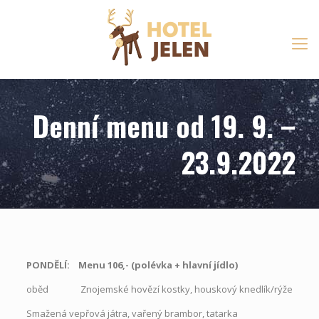
Denní menu od 19. 9. –
23.9.2022
PONDĚLÍ: Menu 106,- (polévka
+
hlavní jídlo)
oběd Znojemské hovězí kostky, houskový knedlík/rýže
Smažená vepřová játra, vařený brambor, tatarka