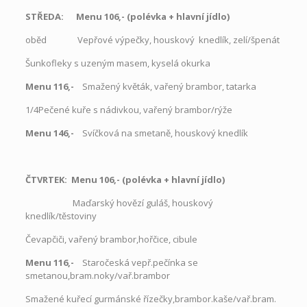
STŘEDA: Menu 106,- (polévka
+
hlavní jídlo)
oběd
Vepřové výpečky, houskový knedlík, zelí/špenát
Šunkofleky s uzeným masem, kyselá okurka
Menu 116,-
Smažený květák, vařený brambor, tatarka
1/4Pečené kuře s nádivkou, vařený brambor/rýže
Menu 146,-
Svíčková na smetaně, houskový knedlík
ČTVRTEK: Menu 106,- (polévka + hlavní jídlo)
Maďarský hovězí guláš, houskový
knedlík/těstoviny
Čevapčiči, vařený brambor,hořčice, cibule
Menu 116,-
Staročeská vepř.pečínka se
smetanou,bram.noky/vař.brambor
Smažené kuřecí gurmánské řízečky,brambor.kaše/vař.bram.