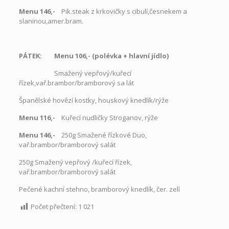
Menu 146,-
Pik.steak z krkovičky s cibulí,česnekem a
slaninou,amer.bram.
PÁTEK: Menu 106,- (polévka + hlavní jídlo)
Smažený vepřový/kuřecí
řízek,vař.brambor/bramborový sa lát
Španělské hovězí kostky, houskový knedlík/rýže
Menu 116,-
Kuřecí nudličky Stroganov, rýže
Menu 146,-
250g Smažené řízkové Duo,
vař.brambor/bramborový salát
250g Smažený vepřový /kuřecí řízek,
vař.brambor/bramborový salát
Pečené kachní stehno, bramborový knedlík, čer. zelí
Počet přečtení:
1 021