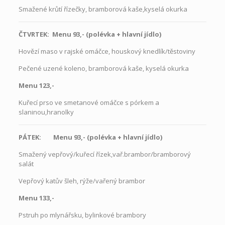
Smažené krůtí řízečky, bramborová kaše,kyselá okurka
ČTVRTEK: Menu 93,- (polévka + hlavní jídlo)
Hovězí maso v rajské omáčce, houskový knedlík/těstoviny
Pečené uzené koleno, bramborová kaše, kyselá okurka
Menu 123,-
Kuřecí prso ve smetanové omáčce s pórkem a
slaninou,hranolky
PÁTEK: Menu 93,- (polévka + hlavní jídlo)
Smažený vepřový/kuřecí řízek,vař.brambor/bramborový
salát
Vepřový katův šleh, rýže/vařený brambor
Menu 133,-
Pstruh po mlynářsku, bylinkové brambory