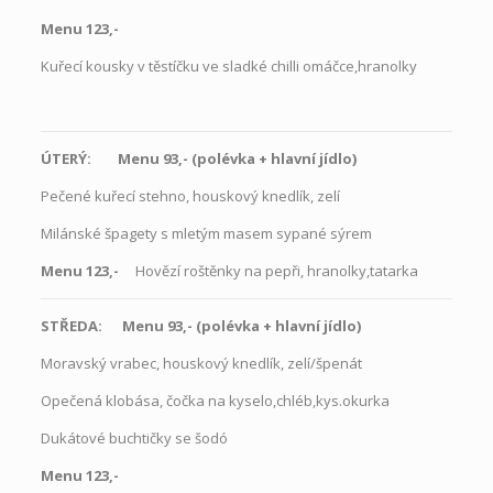
Menu 123,-
Kuřecí kousky v těstíčku ve sladké chilli omáčce,hranolky
ÚTERÝ: Menu 93,- (polévka
+
hlavní jídlo)
Pečené kuřecí stehno, houskový knedlík, zelí
Milánské špagety s mletým masem sypané sýrem
Menu 123,-
Hovězí roštěnky na pepři, hranolky,tatarka
STŘEDA: Menu 93,- (polévka
+
hlavní jídlo)
Moravský vrabec, houskový knedlík, zelí/špenát
Opečená klobása, čočka na kyselo,chléb,kys.okurka
Dukátové buchtičky se šodó
Menu 123,-