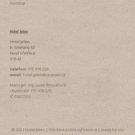
nonstop
Hotel Jelen
Hotel Jelen
B. Smetany 62
Nová Včelnice
378 42
telefon:
775 976 226
email:
hotel.jelen@seznam.cz
Manager: Ing. Lucie Řimnáčová
Ubytování: 775 976 226
IČ 07677553
© 2021 Hotel Jelen | Všechna práva vyhrazena | made by
visi