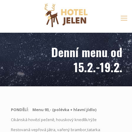
Denní menu od
15.2.-19.2.
PONDĚLÍ: Menu 93,- (polévka
+
hlavní jídlo)
Cikánská hovězí pečeně, houskový knedlík/rýže
Restovaná vepřová játra, vařený brambor,tatarka